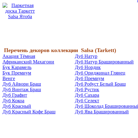
Перечень декоров коллекции
Salsa (
Tarkett)
Акация Тёмная
Дуб Натур
Африканский Махагони
Дуб Натур Брашированный
Бук Карамель
Дуб Нордик
Бук Премиум
Дуб Ориджинал Глянец
Венге
Дуб Премиум
Дуб Айвори Браш
Дуб Робуст Белый Браш
Дуб Винтаж Браш
Дуб Рустик
Дуб Графит
Дуб Сахара
Дуб Кокоа
Дуб Селект
Дуб Красный
Дуб Шоколад Брашированны
Дуб Красный Кофе Браш
Дуб Ява Брашированный