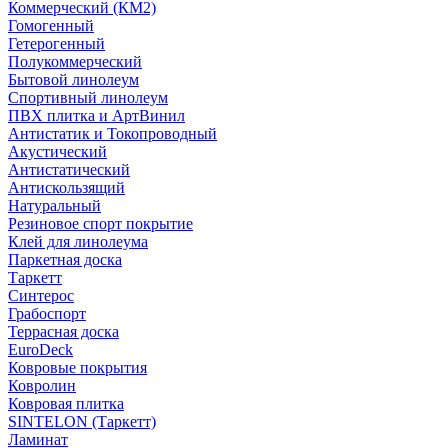
Коммерческий (КМ2)
Гомогенный
Гетерогенный
Полукоммерческий
Бытовой линолеум
Спортивный линолеум
ПВХ плитка и АртВинил
Антистатик и Токопроводный
Акустический
Антистатический
Антискользящий
Натуральный
Резиновое спорт покрытие
Клей для линолеума
Паркетная доска
Таркетт
Синтерос
Грабоспорт
Террасная доска
EuroDeck
Ковровые покрытия
Ковролин
Ковровая плитка
SINTELON (Таркетт)
Ламинат