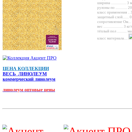
ширина .................
3 м
рулоны по ............. 2
0
класс применения .. 
защитный слой.......
0
сопротивление Ом...
вес ...................... 3 к
тёплый пол ...........
ма
класс материала....
ЦЕНА КОЛЛЕКЦИИ
ВЕСЬ ЛИНОЛЕУМ
коммерческий линолеум
линолеум оптовые цены