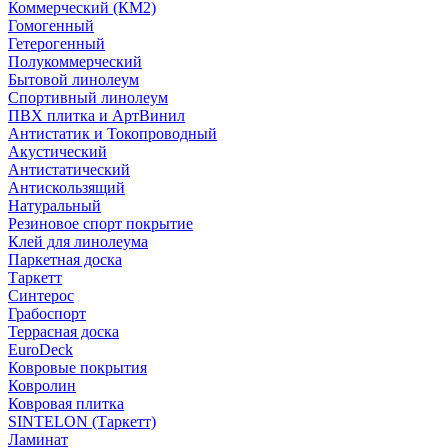
Коммерческий (КМ2)
Гомогенный
Гетерогенный
Полукоммерческий
Бытовой линолеум
Спортивный линолеум
ПВХ плитка и АртВинил
Антистатик и Токопроводный
Акустический
Антистатический
Антискользящий
Натуральный
Резиновое спорт покрытие
Клей для линолеума
Паркетная доска
Таркетт
Синтерос
Грабоспорт
Террасная доска
EuroDeck
Ковровые покрытия
Ковролин
Ковровая плитка
SINTELON (Таркетт)
Ламинат