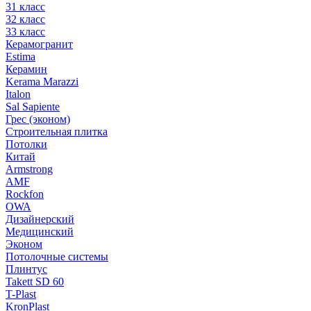
31 класс
32 класс
33 класс
Керамогранит
Estima
Керамин
Kerama Marazzi
Italon
Sal Sapiente
Грес (эконом)
Строительная плитка
Потолки
Китай
Armstrong
AMF
Rockfon
OWA
Дизайнерский
Медицинский
Эконом
Потолочные системы
Плинтус
Takett SD 60
T-Plast
KronPlast