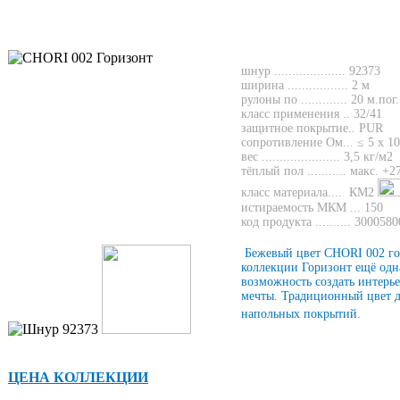
шнур ..................
ширина ................. 2
м
рулоны по ............. 2
0 м.пог.
класс применения .
защитное покрытие.. PUR
сопротивление Ом...
≤
5
х
10
вес ...................... 3,5 кг/м2
тёплый пол ...........
макс. +27
класс материала.... КМ2
истираемость МКМ ... 150
код продукта .......... 
Бежевый цвет CHORI 002
коллекции Горизонт 
возможность создать
интерье
мечты. Традиционный
напольных покрытий.
ЦЕНА КОЛЛЕКЦИИ