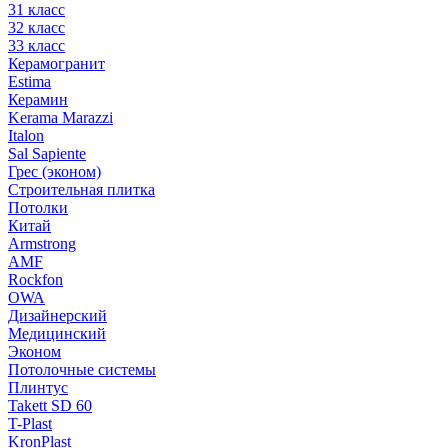
31 класс
32 класс
33 класс
Керамогранит
Estima
Керамин
Kerama Marazzi
Italon
Sal Sapiente
Грес (эконом)
Строительная плитка
Потолки
Китай
Armstrong
AMF
Rockfon
OWA
Дизайнерский
Медицинский
Эконом
Потолочные системы
Плинтус
Takett SD 60
T-Plast
KronPlast