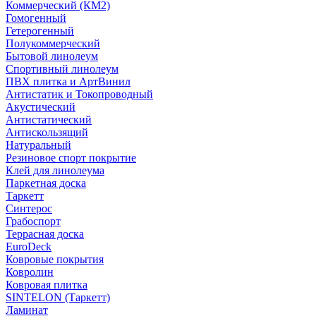
Коммерческий (КМ2)
Гомогенный
Гетерогенный
Полукоммерческий
Бытовой линолеум
Спортивный линолеум
ПВХ плитка и АртВинил
Антистатик и Токопроводный
Акустический
Антистатический
Антискользящий
Натуральный
Резиновое спорт покрытие
Клей для линолеума
Паркетная доска
Таркетт
Синтерос
Грабоспорт
Террасная доска
EuroDeck
Ковровые покрытия
Ковролин
Ковровая плитка
SINTELON (Таркетт)
Ламинат