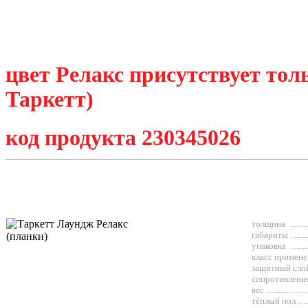
цвет Релакс присутствует то
Таркетт)
код продукта
230345026
толщина .........
габариты .......
упаковка .........
класс приме
защитный слой.
coпротивление
вес .................
тёплый пол ......