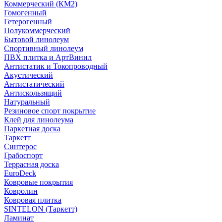
Коммерческий (КМ2)
Гомогенный
Гетерогенный
Полукоммерческий
Бытовой линолеум
Спортивный линолеум
ПВХ плитка и АртВинил
Антистатик и Токопроводный
Акустический
Антистатический
Антискользящий
Натуральный
Резиновое спорт покрытие
Клей для линолеума
Паркетная доска
Таркетт
Синтерос
Грабоспорт
Террасная доска
EuroDeck
Ковровые покрытия
Ковролин
Ковровая плитка
SINTELON (Таркетт)
Ламинат