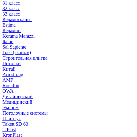
31 класс
32 класс
33 класс
Керамогранит
Estima
Керамин
Kerama Marazzi
Italon
Sal Sapiente
Грес (эконом)
Строительная плитка
Потолки
Китай
Armstrong
AMF
Rockfon
OWA
Дизайнерский
Медицинский
Эконом
Потолочные системы
Плинтус
Takett SD 60
T-Plast
KronPlast