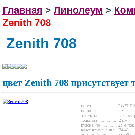
Главная
>
Линолеум
>
Ком
Zenith 708
Zenith
708
цвет Zenith 708 присутствует 
шнур .................... 
ширина ................. 2
м.
эффекты ............... перлам
толщина ................ 2 мм
рулоны по ............. 23
м.пог.
класс применения .. 3
хим. стойкость ....... устойчи