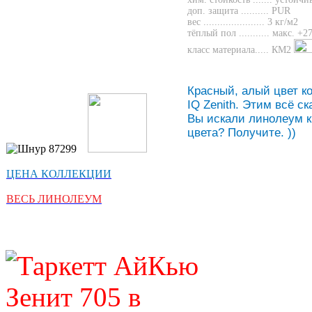
доп. защита ..........
вес ...................... 3 кг/м2
тёплый пол ...........
макс. +27
класс материала..... КМ2
Красный, алый цвет к
IQ Zenith. Этим всё ск
Вы искали линолеум к
цвета? Получите. ))
ЦЕНА КОЛЛЕКЦИИ
ВЕСЬ ЛИНОЛЕУМ