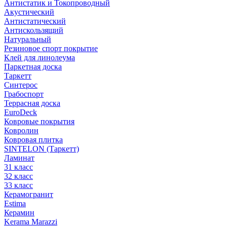
Антистатик и Токопроводный
Акустический
Антистатический
Антискользящий
Натуральный
Резиновое спорт покрытие
Клей для линолеума
Паркетная доска
Таркетт
Синтерос
Грабоспорт
Террасная доска
EuroDeck
Ковровые покрытия
Ковролин
Ковровая плитка
SINTELON (Таркетт)
Ламинат
31 класс
32 класс
33 класс
Керамогранит
Estima
Керамин
Kerama Marazzi