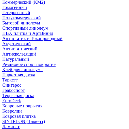
Коммерческий (КМ2)
Гомогенный
Гетерогенный
Полукоммерческий
Бытовой линолеум
Спортивный линолеум
ПВХ плитка и АртВинил
Антистатик и Токопроводный
Акустический
Антистатический
Антискользящий
Натуральный
Резиновое спорт покрытие
Клей для линолеума
Паркетная доска
Таркетт
Синтерос
Грабоспорт
Террасная доска
EuroDeck
Ковровые покрытия
Ковролин
Ковровая плитка
SINTELON (Таркетт)
Ламинат