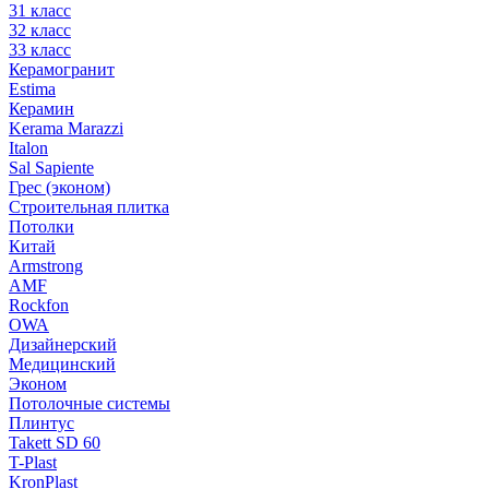
31 класс
32 класс
33 класс
Керамогранит
Estima
Керамин
Kerama Marazzi
Italon
Sal Sapiente
Грес (эконом)
Строительная плитка
Потолки
Китай
Armstrong
AMF
Rockfon
OWA
Дизайнерский
Медицинский
Эконом
Потолочные системы
Плинтус
Takett SD 60
T-Plast
KronPlast