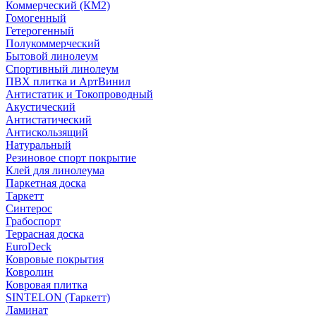
Коммерческий (КМ2)
Гомогенный
Гетерогенный
Полукоммерческий
Бытовой линолеум
Спортивный линолеум
ПВХ плитка и АртВинил
Антистатик и Токопроводный
Акустический
Антистатический
Антискользящий
Натуральный
Резиновое спорт покрытие
Клей для линолеума
Паркетная доска
Таркетт
Синтерос
Грабоспорт
Террасная доска
EuroDeck
Ковровые покрытия
Ковролин
Ковровая плитка
SINTELON (Таркетт)
Ламинат