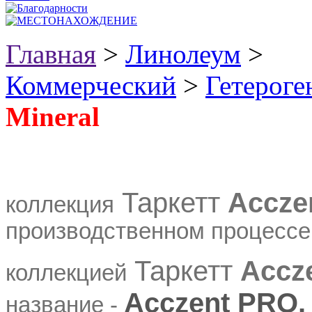
Главная
>
Линолеум
>
Коммерческий
>
Гетерог
Mineral
Таркетт
Acczen
коллекция
производственном процесс
Таркетт
Accz
коллекцией
Acczent PRO
.
название -