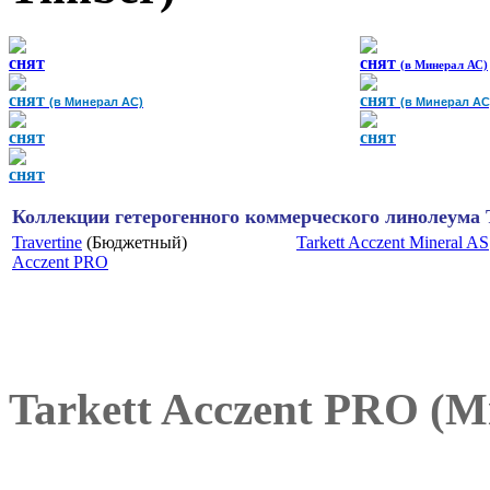
снят
снят
(в Минерал АС)
снят
снят
(в Минерал АС)
(в Минерал АС
снят
снят
снят
Коллекции гетерогенного коммерческого линолеума Ta
Travertine
(Бюджетный)
Tarkett Acczent Mineral AS
Acczent PRO
Tarkett Acczent PRO (Mi