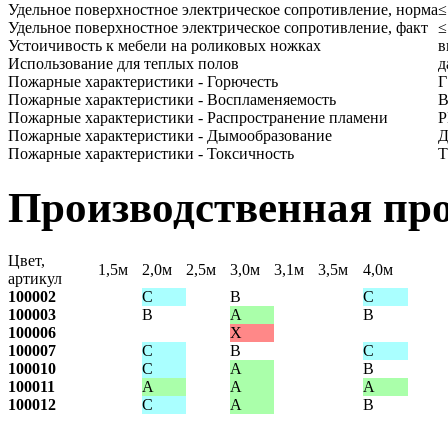
Удельное поверхностное электрическое сопротивление, норма
≤
Удельное поверхностное электрическое сопротивление, факт
≤
Устоичивость к мебели на роликовых ножках
в
Использование для теплых полов
д
Пожарные характеристики - Горючесть
Г
Пожарные характеристики - Воспламеняемость
В
Пожарные характеристики - Распространение пламени
Р
Пожарные характеристики - Дымообразование
Д
Пожарные характеристики - Токсичность
Т
Производственная пр
Цвет,
1,5м
2,0м
2,5м
3,0м
3,1м
3,5м
4,0м
артикул
100002
C
В
C
100003
В
A
В
100006
X
100007
C
В
C
100010
C
A
В
100011
A
A
A
100012
C
A
В