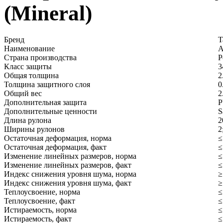
(Mineral)
Бренд
T
Наименование
A
Страна производства
Р
Класс защиты
3
Общая толщина
2
Толщина защитного слоя
0
Общий вес
2
Дополнительная защита
Дополнительные ценности
S
Длина рулона
2
Ширины рулонов
2
Остаточная деформация, норма
≤
Остаточная деформация, факт
≤
Изменение линейных размеров, норма
≤
Изменение линейных размеров, факт
≤
Индекс снижения уровня шума, норма
≥
Индекс снижения уровня шума, факт
≥
Теплоусвоение, норма
≤
Теплоусвоение, факт
≤
Истираемость, норма
≤
Истираемость, факт
≤