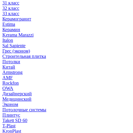
31 класс
32 класс
33 класс
Керамогранит
Estima
Керамин
Kerama Marazzi
Italon
Sal Sapiente
Грес (эконом)
Строительная плитка
Потолки
Китай
Armstrong
AMF
Rockfon
OWA
Дизайнерский
Медицинский
Эконом
Потолочные системы
Плинтус
Takett SD 60
T-Plast
KronPlast