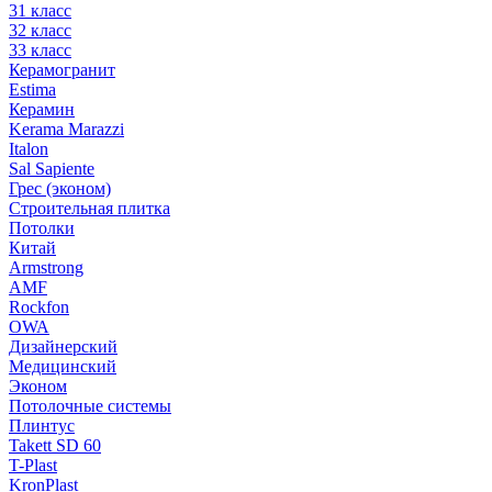
31 класс
32 класс
33 класс
Керамогранит
Estima
Керамин
Kerama Marazzi
Italon
Sal Sapiente
Грес (эконом)
Строительная плитка
Потолки
Китай
Armstrong
AMF
Rockfon
OWA
Дизайнерский
Медицинский
Эконом
Потолочные системы
Плинтус
Takett SD 60
T-Plast
KronPlast