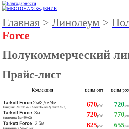
Главная
>
Линолеум
>
По
Force
Полукоммерческий лин
Прайс-лист
Коллекция
цены опт
цены ро
Tarkett Force
2м/3,5м/4м
670
720
р/м²
р/м
(ширина 2м=44м2; 3.5м=87.5м2; 4м=88м2)
Tarkett Force
3м
720
770
р/м²
р/м
(ширина 3м=90м2
)
Tarkett Force
2,5м
625
655
р/м²
р/м
(
ширина 2,5м=75
м2
)