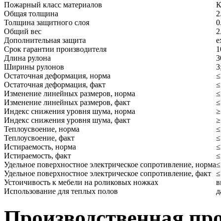
Пожарный класс материалов
Общая толщина
2
Толщина защитного слоя
0
Общий вес
2
Дополнительная защита
e
Срок гарантии производителя
1
Длина рулона
3
Ширины рулонов
3
Остаточная деформация, норма
≤
Остаточная деформация, факт
≤
Изменение линейных размеров, норма
≤
Изменение линейных размеров, факт
≤
Индекс снижения уровня шума, норма
≥
Индекс снижения уровня шума, факт
≥
Теплоусвоение, норма
≤
Теплоусвоение, факт
≤
Истираемость, норма
≤
Истираемость, факт
≤
Удельное поверхностное электрическое сопротивление, норма
≤
Удельное поверхностное электрическое сопротивление, факт
≤
Устоичивость к мебели на роликовых ножках
в
Использование для теплых полов
д
Производственная пр