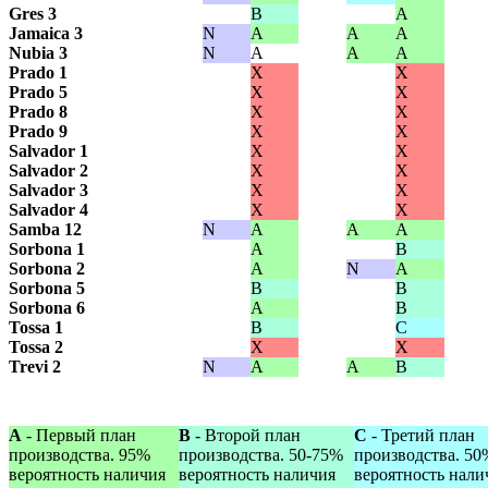
Gres 3
B
A
Jamaica 3
N
A
A
A
Nubia 3
N
A
A
A
Prado 1
X
X
Prado 5
X
X
Prado 8
X
X
Prado 9
X
X
Salvador 1
X
X
Salvador 2
X
X
Salvador 3
X
X
Salvador 4
X
X
Samba 12
N
A
A
A
Sorbona 1
A
B
Sorbona 2
A
N
A
Sorbona 5
B
B
Sorbona 6
A
B
Tossa 1
B
C
Tossa 2
X
X
Trevi 2
N
A
A
B
A
- Первый план
B
- Второй план
С
- Третий план
производства. 95%
производства. 50-75%
производства. 50
вероятность наличия
вероятность наличия
вероятность нали