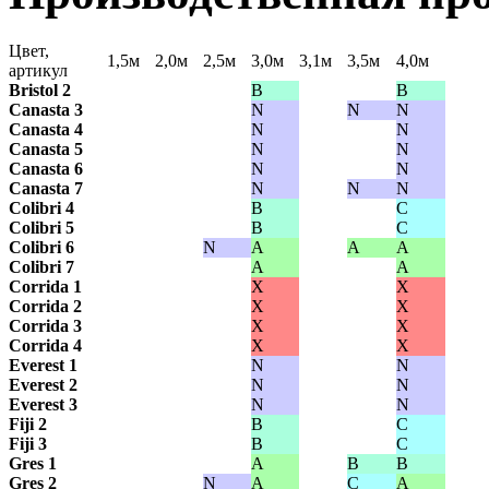
Цвет,
1,5м
2,0м
2,5м
3,0м
3,1м
3,5м
4,0м
артикул
Bristol 2
B
B
Canasta 3
N
N
N
Canasta 4
N
N
Canasta 5
N
N
Canasta 6
N
N
Canasta 7
N
N
N
Colibri 4
B
C
Colibri 5
B
C
Colibri 6
N
A
A
A
Colibri 7
A
A
Corrida 1
X
X
Corrida 2
X
X
Corrida 3
X
X
Corrida 4
X
X
Everest 1
N
N
Everest 2
N
N
Everest 3
N
N
Fiji 2
B
C
Fiji 3
B
C
Gres 1
A
B
B
Gres 2
N
A
C
A