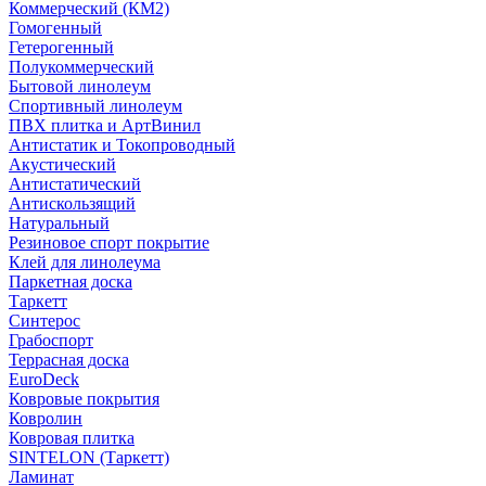
Коммерческий (КМ2)
Гомогенный
Гетерогенный
Полукоммерческий
Бытовой линолеум
Спортивный линолеум
ПВХ плитка и АртВинил
Антистатик и Токопроводный
Акустический
Антистатический
Антискользящий
Натуральный
Резиновое спорт покрытие
Клей для линолеума
Паркетная доска
Таркетт
Синтерос
Грабоспорт
Террасная доска
EuroDeck
Ковровые покрытия
Ковролин
Ковровая плитка
SINTELON (Таркетт)
Ламинат