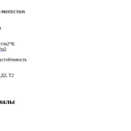
D PROTECTION
м
Вт/м2*К
г/м2
устойчивость
 Д2, Т2
иалы