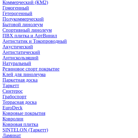
Коммерческий (КМ2)
Гомогенный
Гетерогенный
Полукоммерческий
Бытовой линолеум
Спортивный линолеум
ПВХ плитка и АртВинил
Антистатик и Токопроводный
Акустический
Антистатический
Антискользящий
Натуральный
Резиновое спорт покрытие
Клей для линолеума
Паркетная доска
Таркетт
Синтерос
Грабоспорт
Террасная доска
EuroDeck
Ковровые покрытия
Ковролин
Ковровая плитка
SINTELON (Таркетт)
Ламинат