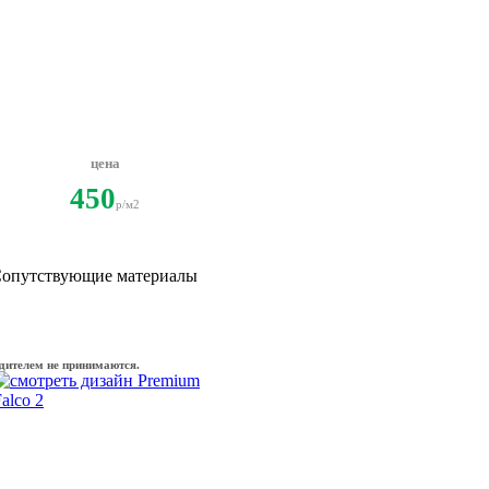
цена
450
p/м2
опутствующие материалы
дителем не принимаются.