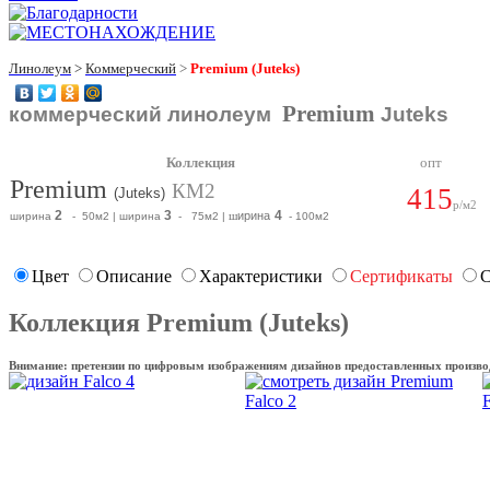
Линолеум
>
К
оммерческий
>
Premium (Juteks)
Premium
коммерческий линолеум
Juteks
Коллекция
опт
Premium
КМ2
415
(Juteks)
р/м2
2
3
4
ирина
ширина
- 50м2
|
ширина
- 75м2 |
ш
- 100м2
Цвет
Описание
Характеристики
Сертификаты
С
Коллекция Premium (Juteks)
Внимание: претензии по цифровым изображениям дизайнов предоставленных произво