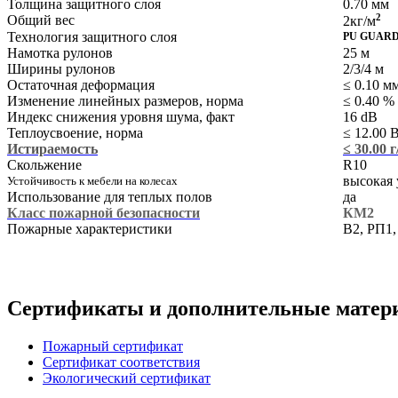
Толщина защитного слоя
0.70 мм
Общий вес
2
2кг/м
Технология защитного слоя
PU GUAR
Намотка рулонов
25 м
Ширины рулонов
2/3/4 м
Остаточная деформация
≤ 0.10 м
Изменение линейных размеров, норма
≤ 0.40 %
Индекс снижения уровня шума, факт
16 dB
Теплоусвоение, норма
≤ 12.00 
Истираемость
≤ 30.00 
Скольжение
R10
высокая 
Устойчивость к мебели на колесах
Использование для теплых полов
да
Класс пожарной безопасности
КМ2
Пожарные характеристики
В2, РП1,
Сертификаты и дополнительные матер
Пожарный сертификат
Сертификат соответствия
Экологический сертификат