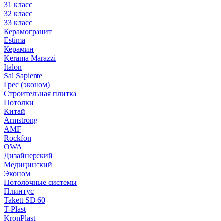
31 класс
32 класс
33 класс
Керамогранит
Estima
Керамин
Kerama Marazzi
Italon
Sal Sapiente
Грес (эконом)
Строительная плитка
Потолки
Китай
Armstrong
AMF
Rockfon
OWA
Дизайнерский
Медицинский
Эконом
Потолочные системы
Плинтус
Takett SD 60
T-Plast
KronPlast