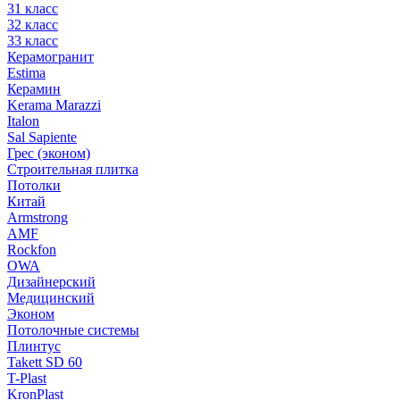
31 класс
32 класс
33 класс
Керамогранит
Estima
Керамин
Kerama Marazzi
Italon
Sal Sapiente
Грес (эконом)
Строительная плитка
Потолки
Китай
Armstrong
AMF
Rockfon
OWA
Дизайнерский
Медицинский
Эконом
Потолочные системы
Плинтус
Takett SD 60
T-Plast
KronPlast