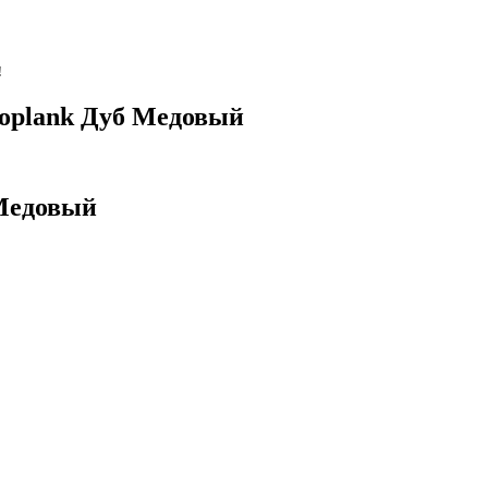
!
roplank Дуб Медовый
 Медовый