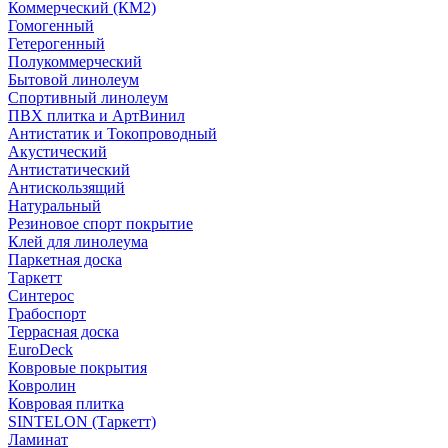
Коммерческий (КМ2)
Гомогенный
Гетерогенный
Полукоммерческий
Бытовой линолеум
Спортивный линолеум
ПВХ плитка и АртВинил
Антистатик и Токопроводный
Акустический
Антистатический
Антискользящий
Натуральный
Резиновое спорт покрытие
Клей для линолеума
Паркетная доска
Таркетт
Синтерос
Грабоспорт
Террасная доска
EuroDeck
Ковровые покрытия
Ковролин
Ковровая плитка
SINTELON (Таркетт)
Ламинат