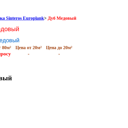
ка Sinteros Europlank
>
Дуб Медовый
Медовый
Медовый
т 80м
²
Цена от 20м
²
Цена до 20м
²
просу
-
-
овый