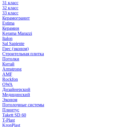
31 класс
32 класс
33 класс
Керамогранит
Estima
Керамин
Kerama Marazzi
Italon
Sal Sapiente
Грес (эконом)
Строительная плитка
Потолки
Китай
Armstrong
AMF
Rockfon
OWA
Дизайнерский
Медицинский
Эконом
Потолочные системы
Плинтус
Takett SD 60
T-Plast
KronPlast