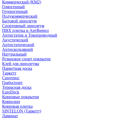
Коммерческий (КМ2)
Гомогенный
Гетерогенный
Полукоммерческий
Бытовой линолеум
Спортивный линолеум
ПВХ плитка и АртВинил
Антистатик и Токопроводный
Акустический
Антистатический
Антискользящий
Натуральный
Резиновое спорт покрытие
Клей для линолеума
Паркетная доска
Таркетт
Синтерос
Грабоспорт
Террасная доска
EuroDeck
Ковровые покрытия
Ковролин
Ковровая плитка
SINTELON (Таркетт)
Ламинат