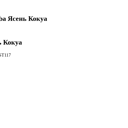
ba Ясень Кокуа
ь Кокуа
T117