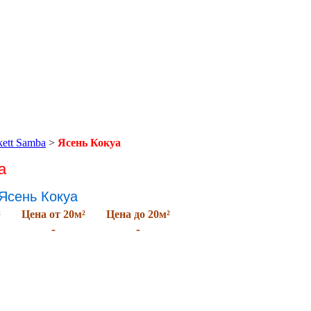
ett Samba
>
Ясень Кокуа
а
 Ясень Кокуа
²
Цена от 20м
²
Цена до 20м
²
-
-