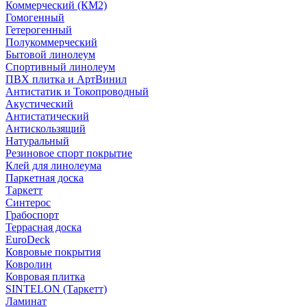
Коммерческий (КМ2)
Гомогенный
Гетерогенный
Полукоммерческий
Бытовой линолеум
Спортивный линолеум
ПВХ плитка и АртВинил
Антистатик и Токопроводный
Акустический
Антистатический
Антискользящий
Натуральный
Резиновое спорт покрытие
Клей для линолеума
Паркетная доска
Таркетт
Синтерос
Грабоспорт
Террасная доска
EuroDeck
Ковровые покрытия
Ковролин
Ковровая плитка
SINTELON (Таркетт)
Ламинат