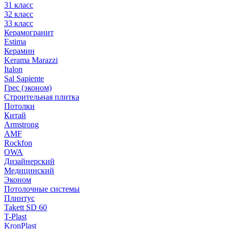
31 класс
32 класс
33 класс
Керамогранит
Estima
Керамин
Kerama Marazzi
Italon
Sal Sapiente
Грес (эконом)
Строительная плитка
Потолки
Китай
Armstrong
AMF
Rockfon
OWA
Дизайнерский
Медицинский
Эконом
Потолочные системы
Плинтус
Takett SD 60
T-Plast
KronPlast