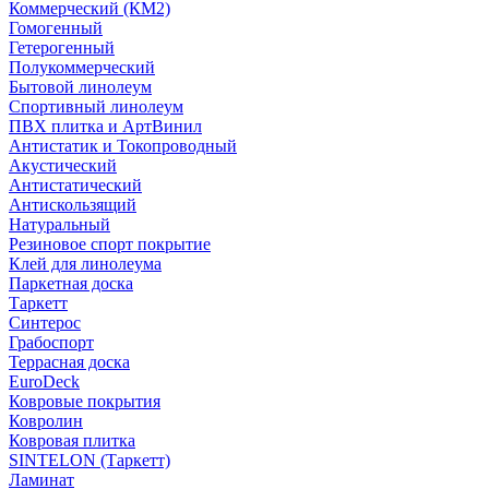
Коммерческий (КМ2)
Гомогенный
Гетерогенный
Полукоммерческий
Бытовой линолеум
Спортивный линолеум
ПВХ плитка и АртВинил
Антистатик и Токопроводный
Акустический
Антистатический
Антискользящий
Натуральный
Резиновое спорт покрытие
Клей для линолеума
Паркетная доска
Таркетт
Синтерос
Грабоспорт
Террасная доска
EuroDeck
Ковровые покрытия
Ковролин
Ковровая плитка
SINTELON (Таркетт)
Ламинат