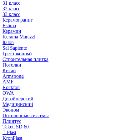
31 класс
32 класс
33 класс
Керамогранит
Estima
Керамин
Kerama Marazzi
Italon
Sal Sapiente
Грес (эконом)
Строительная плитка
Потолки
Китай
Armstrong
AMF
Rockfon
OWA
Дизайнерский
Медицинский
Эконом
Потолочные системы
Плинтус
Takett SD 60
T-Plast
KronPlast