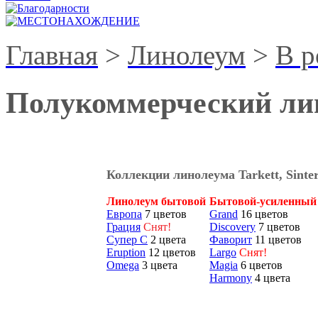
Главная
>
Линолеум
>
В р
Полукоммерческий лин
Коллекции линолеума Tarkett, Sinte
Линолеум бытовой
Бытовой-усиленный
Европа
7 цветов
Grand
16 цветов
Грация
Cнят!
Discovery
7 цветов
Супер С
2 цвета
Фаворит
11 цветов
Eruption
12 цветов
Largo
Снят!
Omega
3 цвета
Magia
6 цветов
Harmony
4 цвета