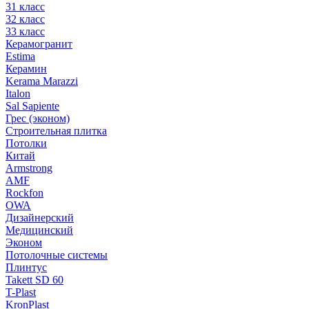
31 класс
32 класс
33 класс
Керамогранит
Estima
Керамин
Kerama Marazzi
Italon
Sal Sapiente
Грес (эконом)
Строительная плитка
Потолки
Китай
Armstrong
AMF
Rockfon
OWA
Дизайнерский
Медицинский
Эконом
Потолочные системы
Плинтус
Takett SD 60
T-Plast
KronPlast