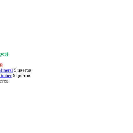
рез)
ий
ineral
5 цветов
Timber
6 цветов
етов