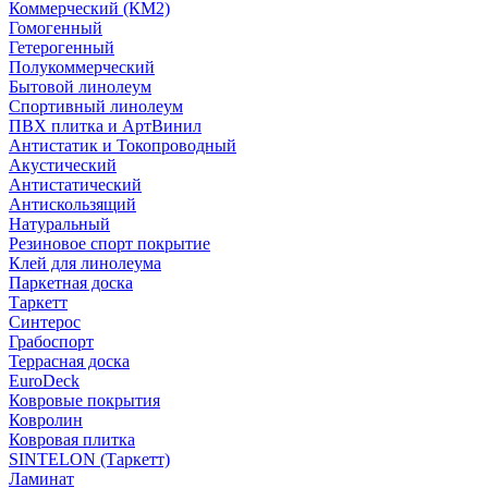
Коммерческий (КМ2)
Гомогенный
Гетерогенный
Полукоммерческий
Бытовой линолеум
Спортивный линолеум
ПВХ плитка и АртВинил
Антистатик и Токопроводный
Акустический
Антистатический
Антискользящий
Натуральный
Резиновое спорт покрытие
Клей для линолеума
Паркетная доска
Таркетт
Синтерос
Грабоспорт
Террасная доска
EuroDeck
Ковровые покрытия
Ковролин
Ковровая плитка
SINTELON (Таркетт)
Ламинат