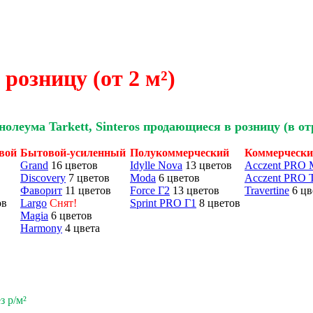
озницу (от 2 м²)
олеума Tarkett, Sinteros продающиеся в розницу (в от
вой
Бытовой-усиленный
Полукоммерческий
Коммерческ
Grand
16 цветов
Idylle Nova
13 цветов
Acczent PRO M
Discovery
7 цветов
Moda
6 цветов
Acczent PRO 
Фаворит
11 цветов
Force Г2
13 цветов
Travertine
6 цв
ов
Largo
Снят!
Sprint PRO Г1
8 цветов
Magia
6 цветов
Harmony
4 цвета
з р/м²