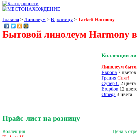
Главная
>
Линолеум
>
В розницу
>
Tarkett Harmony
Бытовой линолеум Harmony в р
Коллекции лин
Линолеум быто
Европа
7 цветов
Грация
Cнят!
Супер С
2 цвета
Eruption
12 цвет
Omega
3 цвета
Прайс-лист на розницу
Коллекция
Цена в отре