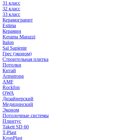
31 класс
32 класс
33 класс
Керамогранит
Estima
Керамин
Kerama Marazzi
Italon
Sal Sapiente
Грес (эконом)
Строительная плитка
Потолки
Китай
Armstrong
AMF
Rockfon
OWA
Дизайнерский
Медицинский
Эконом
Потолочные системы
Плинтус
Takett SD 60
T-Plast
KronPlast