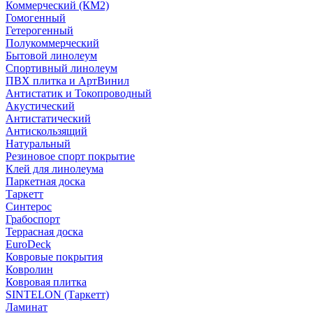
Коммерческий (КМ2)
Гомогенный
Гетерогенный
Полукоммерческий
Бытовой линолеум
Спортивный линолеум
ПВХ плитка и АртВинил
Антистатик и Токопроводный
Акустический
Антистатический
Антискользящий
Натуральный
Резиновое спорт покрытие
Клей для линолеума
Паркетная доска
Таркетт
Синтерос
Грабоспорт
Террасная доска
EuroDeck
Ковровые покрытия
Ковролин
Ковровая плитка
SINTELON (Таркетт)
Ламинат