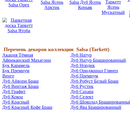
Перечень декоров коллекции
Salsa (
Tarkett)
Акация Тёмная
Дуб Натур
Африканский Махагони
Дуб Натур Брашированный
Бук Карамель
Дуб Нордик
Бук Премиум
Дуб Ориджинал Глянец
Венге
Дуб Премиум
Дуб Айвори Браш
Дуб Робуст Белый Браш
Дуб Винтаж Браш
Дуб Рустик
Дуб Графит
Дуб Сахара
Дуб Кокоа
Дуб Селект
Дуб Красный
Дуб Шоколад Брашированны
Дуб Красный Кофе Браш
Дуб Ява Брашированный