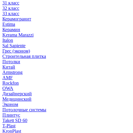
31 класс
32 класс
33 класс
Керамогранит
Estima
Керамин
Kerama Marazzi
Italon
Sal Sapiente
Грес (эконом)
Строительная плитка
Потолки
Китай
Armstrong
AMF
Rockfon
OWA
Дизайнерский
Медицинский
Эконом
Потолочные системы
Плинтус
Takett SD 60
T-Plast
KronPlast