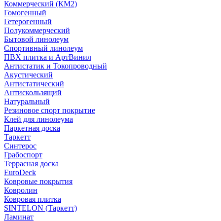
Коммерческий (КМ2)
Гомогенный
Гетерогенный
Полукоммерческий
Бытовой линолеум
Спортивный линолеум
ПВХ плитка и АртВинил
Антистатик и Токопроводный
Акустический
Антистатический
Антискользящий
Натуральный
Резиновое спорт покрытие
Клей для линолеума
Паркетная доска
Таркетт
Синтерос
Грабоспорт
Террасная доска
EuroDeck
Ковровые покрытия
Ковролин
Ковровая плитка
SINTELON (Таркетт)
Ламинат