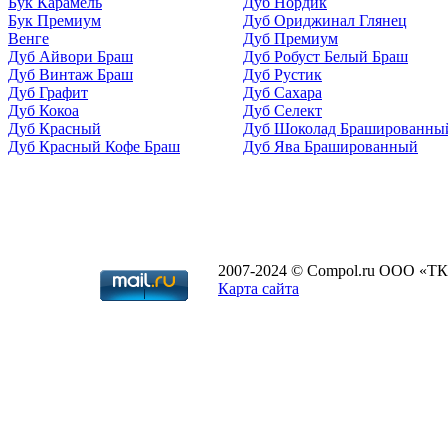
Бук Карамель
Дуб Нордик
Бук Премиум
Дуб Ориджинал Глянец
Венге
Дуб Премиум
Дуб Айвори Браш
Дуб Робуст Белый Браш
Дуб Винтаж Браш
Дуб Рустик
Дуб Графит
Дуб Сахара
Дуб Кокоа
Дуб Селект
Дуб Красный
Дуб Шоколад Брашированны
Дуб Красный Кофе Браш
Дуб Ява Брашированный
2007-2024 © Compol.ru ООО «ТК
Карта сайта