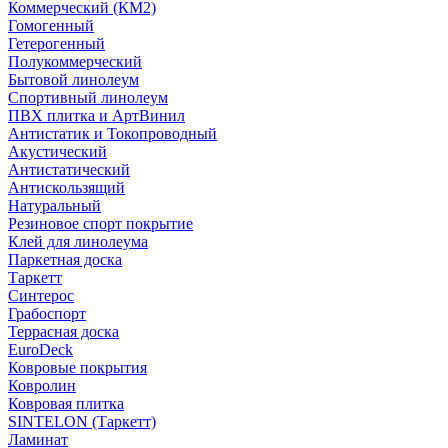
Коммерческий (КМ2)
Гомогенный
Гетерогенный
Полукоммерческий
Бытовой линолеум
Спортивный линолеум
ПВХ плитка и АртВинил
Антистатик и Токопроводный
Акустический
Антистатический
Антискользящий
Натуральный
Резиновое спорт покрытие
Клей для линолеума
Паркетная доска
Таркетт
Синтерос
Грабоспорт
Террасная доска
EuroDeck
Ковровые покрытия
Ковролин
Ковровая плитка
SINTELON (Таркетт)
Ламинат