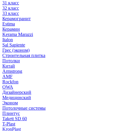
31 класс
32 класс
33 класс
Керамогранит
Estima
Керамин
Kerama Marazzi
Italon
Sal Sapiente
Грес (эконом)
Строительная плитка
Потолки
Китай
Armstrong
AMF
Rockfon
OWA
Дизайнерский
Медицинский
Эконом
Потолочные системы
Плинтус
Takett SD 60
T-Plast
KronPlast