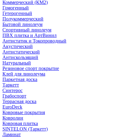
Коммерческий (КМ2)
Гомогенный
Гетерогенный
Полукоммерческий
Бытовой линолеум
Спортивный линолеум
ПВХ плитка и АртВинил
Антистатик и Токопроводный
Акустический
Антистатический
Антискользящий
Натуральный
Резиновое спорт покрытие
Клей для линолеума
Паркетная доска
Таркетт
Синтерос
Грабоспорт
Террасная доска
EuroDeck
Ковровые покрытия
Ковролин
Ковровая плитка
SINTELON (Таркетт)
Ламинат