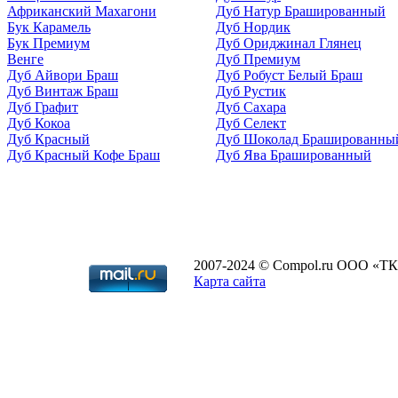
Африканский Махагони
Дуб Натур Брашированный
Бук Карамель
Дуб Нордик
Бук Премиум
Дуб Ориджинал Глянец
Венге
Дуб Премиум
Дуб Айвори Браш
Дуб Робуст Белый Браш
Дуб Винтаж Браш
Дуб Рустик
Дуб Графит
Дуб Сахара
Дуб Кокоа
Дуб Селект
Дуб Красный
Дуб Шоколад Брашированны
Дуб Красный Кофе Браш
Дуб Ява Брашированный
2007-2024 © Compol.ru ООО «ТК
Карта сайта