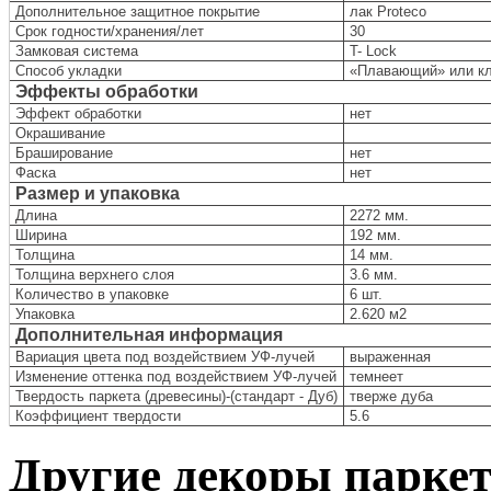
Дополнительное защитное покрытие
лак Proteco
Срок годности/хранения/лет
30
Замковая система
T- Lock
Способ укладки
«Плавающий» или к
Эффекты обработки
Эффект обработки
нет
Окрашивание
Браширование
нет
Фаска
нет
Размер и упаковка
Длина
2272 мм.
Ширина
192 мм.
Толщина
14 мм.
Толщина верхнего слоя
3.6 мм.
Количество в упаковке
6 шт.
Упаковка
2.620 м
2
Дополнительная информация
Вариация цвета под воздействием УФ-лучей
выраженная
Изменение оттенка под воздействием УФ-лучей
темнеет
Твердость паркета (древесины)-(стандарт - Дуб)
тверже дуба
Коэффициент твердости
5.6
Другие декоры паркетн