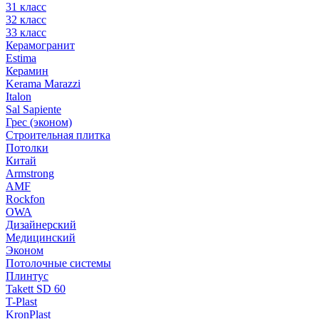
31 класс
32 класс
33 класс
Керамогранит
Estima
Керамин
Kerama Marazzi
Italon
Sal Sapiente
Грес (эконом)
Строительная плитка
Потолки
Китай
Armstrong
AMF
Rockfon
OWA
Дизайнерский
Медицинский
Эконом
Потолочные системы
Плинтус
Takett SD 60
T-Plast
KronPlast