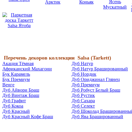
Перечень декоров коллекции
Salsa (
Tarkett)
Акация Тёмная
Дуб Натур
Африканский Махагони
Дуб Натур Брашированный
Бук Карамель
Дуб Нордик
Бук Премиум
Дуб Ориджинал Глянец
Венге
Дуб Премиум
Дуб Айвори Браш
Дуб Робуст Белый Браш
Дуб Винтаж Браш
Дуб Рустик
Дуб Графит
Дуб Сахара
Дуб Кокоа
Дуб Селект
Дуб Красный
Дуб Шоколад Брашированны
Дуб Красный Кофе Браш
Дуб Ява Брашированный