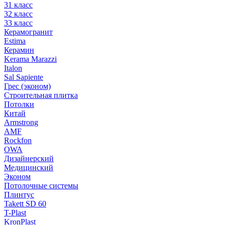
31 класс
32 класс
33 класс
Керамогранит
Estima
Керамин
Kerama Marazzi
Italon
Sal Sapiente
Грес (эконом)
Строительная плитка
Потолки
Китай
Armstrong
AMF
Rockfon
OWA
Дизайнерский
Медицинский
Эконом
Потолочные системы
Плинтус
Takett SD 60
T-Plast
KronPlast