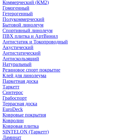
Коммерческий (КМ2)
Гомогенный
Гетерогенный
Полукоммерческий
Бытовой линолеум
Спортивный линолеум
ПВХ плитка и АртВинил
Антистатик и Токопроводный
Акустический
Антистатический
Антискользящий
Натуральный
Резиновое спорт покрытие
Клей для линолеума
Паркетная доска
Таркетт
Синтерос
Грабоспорт
Террасная доска
EuroDeck
Ковровые покрытия
Ковролин
Ковровая плитка
SINTELON (Таркетт)
Ламинат